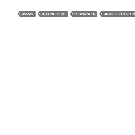
36.SSW
ALLEINGEBURT
SCHWANGER
UNASSISTED PREG