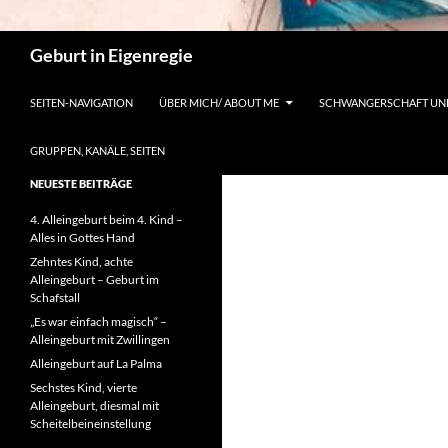
Suchen
Geburt in Eigenregie
SEITEN-NAVIGATION
ÜBER MICH/ ABOUT ME
SCHWANGERSCHAFT UN
GRUPPEN, KANÄLE, SEITEN
NEUESTE BEITRÄGE
4. Alleingeburt beim 4. Kind –
Alles in Gottes Hand
Zehntes Kind, achte
Alleingeburt – Geburt im
Schafstall
„Es war einfach magisch“ –
Alleingeburt mit Zwillingen
Alleingeburt auf La Palma
Sechstes Kind, vierte
Alleingeburt, diesmal mit
Scheitelbeineinstellung