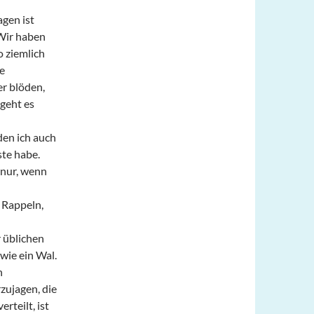
agen ist
 Wir haben
o ziemlich
ie
r blöden,
 geht es
den ich auch
te habe.
 nur, wenn
 Rappeln,
r üblichen
wie ein Wal.
n
zujagen, die
teilt, ist