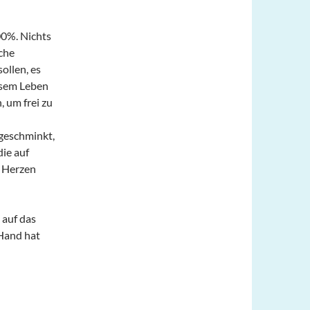
00%. Nichts
che
llen, es
iesem Leben
, um frei zu
ngeschminkt,
ie auf
m Herzen
 auf das
 Hand hat