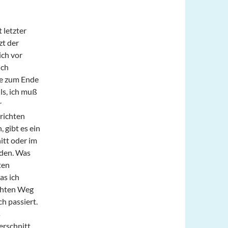
 letzter
zt der
ich vor
ich
ge zum Ende
ls, ich muß
r
richten
 gibt es ein
itt oder im
nden. Was
ten
as ich
schten Weg
h passiert.
s
erschnitt