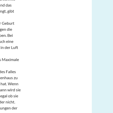
und das
gt, gibt
er Geburt
gen die
ben. Bei
uch eine
in der Luft
as Maximale
des Falles
kenhaus zu
 hat. Wenn
ann wird sie
egal ob sie
er nicht.
sungen der