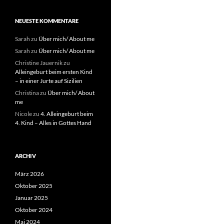
NEUESTE KOMMENTARE
Sarah
zu
Über mich/ About me
Sarah
zu
Über mich/ About me
Christine Jauernik
zu
Alleingeburt beim ersten Kind
– in einer Jurte auf Sizilien
Christina
zu
Über mich/ About
me
Nicole
zu
4. Alleingeburt beim
4. Kind – Alles in Gottes Hand
ARCHIV
März 2026
Oktober 2025
Januar 2025
Oktober 2024
Mai 2024