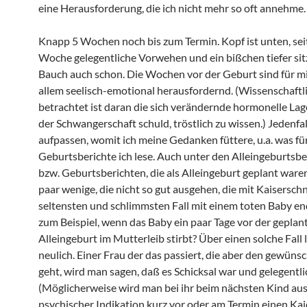
eine Herausforderung, die ich nicht mehr so oft annehme.
Knapp 5 Wochen noch bis zum Termin. Kopf ist unten, seit
Woche gelegentliche Vorwehen und ein bißchen tiefer sit
Bauch auch schon. Die Wochen vor der Geburt sind für m
allem seelisch-emotional herausfordernd. (Wissenschaftl
betrachtet ist daran die sich verändernde hormonelle La
der Schwangerschaft schuld, tröstlich zu wissen.) Jedenfal
aufpassen, womit ich meine Gedanken füttere, u.a. was fü
Geburtsberichte ich lese. Auch unter den Alleingeburtsbe
bzw. Geburtsberichten, die als Alleingeburt geplant waren,
paar wenige, die nicht so gut ausgehen, die mit Kaiserschn
seltensten und schlimmsten Fall mit einem toten Baby e
zum Beispiel, wenn das Baby ein paar Tage vor der geplan
Alleingeburt im Mutterleib stirbt? Über einen solche Fall l
neulich. Einer Frau der das passiert, die aber den gewün
geht, wird man sagen, daß es Schicksal war und gelegentlic
(Möglicherweise wird man bei ihr beim nächsten Kind au
psychischer Indikation kurz vor oder am Termin einen Kai