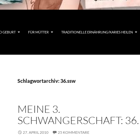
D GEBURT
FÜR MÜTTER
TRADITIONELLE ERNÄHRUNG/KARIES HEILEN
Schlagwortarchiv: 36.ssw
MEINE 3.
SCHWANGERSCHAFT: 36.
27. APRIL 2010
25 KOMMENTARE