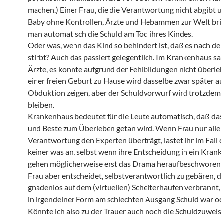
machen.) Einer Frau, die die Verantwortung nicht abgibt 
Baby ohne Kontrollen, Ärzte und Hebammen zur Welt brin
man automatisch die Schuld am Tod ihres Kindes.
Oder was, wenn das Kind so behindert ist, daß es nach d
stirbt? Auch das passiert gelegentlich. Im Krankenhaus sa
Ärzte, es konnte aufgrund der Fehlbildungen nicht überle
einer freien Geburt zu Hause wird dasselbe zwar später a
Obduktion zeigen, aber der Schuldvorwurf wird trotzdem 
bleiben.
Krankenhaus bedeutet für die Leute automatisch, daß d
und Beste zum Überleben getan wird. Wenn Frau nur alle
Verantwortung den Experten überträgt, lastet ihr im Fall 
keiner was an, selbst wenn ihre Entscheidung in ein Kran
gehen möglicherweise erst das Drama heraufbeschworen
Frau aber entscheidet, selbstverantwortlich zu gebären, d
gnadenlos auf dem (virtuellen) Scheiterhaufen verbrannt, 
in irgendeiner Form am schlechten Ausgang Schuld war od
Könnte ich also zu der Trauer auch noch die Schuldzuwei