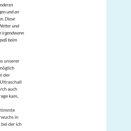
anderen
rgen und an
en. Diese
Wetter und
ch irgendwann
Spaß beim
us unserer
möglich
n der
Ultraschall
urch auch
rage kam,
estimmte
rwuchs in
 bei der ich