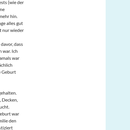
sts (wie der
ine
 mehr hin.
nge alles gut
t nur wieder
 davor, dass
 war. Ich
damals war
ächlich
e Geburt
ehalten.
, Decken,
ucht.
Geburt war
milie den
tiziert