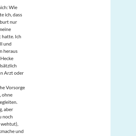
mich: Wie
e ich, dass
eburt nur
meine
 hatte. Ich
ll und
en heraus
r Hecke
sätzlich
in Arzt oder
che Vorsorge
, ohne
egleiten.
g, aber
u noch
 wehtut),
nikmache und