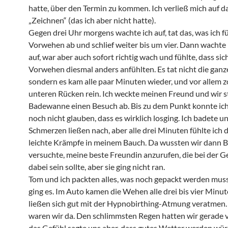
hatte, über den Termin zu kommen. Ich verließ mich auf d
„Zeichnen“ (das ich aber nicht hatte).
Gegen drei Uhr morgens wachte ich auf, tat das, was ich fü
Vorwehen ab und schlief weiter bis um vier. Dann wachte 
auf, war aber auch sofort richtig wach und fühlte, dass sic
Vorwehen diesmal anders anfühlten. Es tat nicht die ganz
sondern es kam alle paar Minuten wieder, und vor allem z
unteren Rücken rein. Ich weckte meinen Freund und wir s
Badewanne einen Besuch ab. Bis zu dem Punkt konnte ich
noch nicht glauben, dass es wirklich losging. Ich badete u
Schmerzen ließen nach, aber alle drei Minuten fühlte ich
leichte Krämpfe in meinem Bauch. Da wussten wir dann B
versuchte, meine beste Freundin anzurufen, die bei der G
dabei sein sollte, aber sie ging nicht ran.
Tom und ich packten alles, was noch gepackt werden muss
ging es. Im Auto kamen die Wehen alle drei bis vier Minu
ließen sich gut mit der Hypnobirthing-Atmung veratmen.
waren wir da. Den schlimmsten Regen hatten wir gerade v
das Gefühl sagte uns aber, dass gutes Wetter werden würd