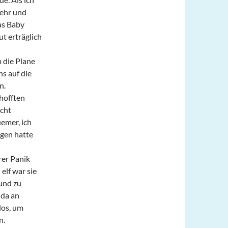
sehr und
as Baby
t erträglich
 die Plane
ns auf die
n.
hofften
icht
emer, ich
egen hatte
rer Panik
elf war sie
und zu
 da an
los, um
n.