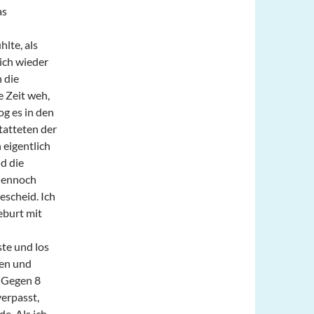
as
hlte, als
ich wieder
h die
e Zeit weh,
og es in den
tatteten der
 eigentlich
nd die
 dennoch
escheid. Ich
eburt mit
te und los
ten und
 Gegen 8
erpasst,
e. Als ich