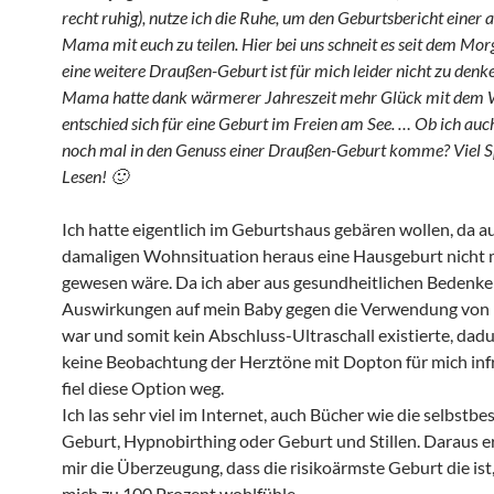
recht ruhig), nutze ich die Ruhe, um den Geburtsbericht einer 
Mama mit euch zu teilen. Hier bei uns schneit es seit dem Mo
eine weitere Draußen-Geburt ist für mich leider nicht zu denk
Mama hatte dank wärmerer Jahreszeit mehr Glück mit dem 
entschied sich für eine Geburt im Freien am See. … Ob ich au
noch mal in den Genuss einer Draußen-Geburt komme? Viel 
Lesen! 🙂
Ich hatte eigentlich im Geburtshaus gebären wollen, da a
damaligen Wohnsituation heraus eine Hausgeburt nicht 
gewesen wäre. Da ich aber aus gesundheitlichen Bedenke
Auswirkungen auf mein Baby gegen die Verwendung von 
war und somit kein Abschluss-Ultraschall existierte, dad
keine Beobachtung der Herztöne mit Dopton für mich inf
fiel diese Option weg.
Ich las sehr viel im Internet, auch Bücher wie die selbstb
Geburt, Hypnobirthing oder Geburt und Stillen. Daraus e
mir die Überzeugung, dass die risikoärmste Geburt die ist,
mich zu 100 Prozent wohlfühle.