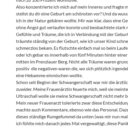
Also konzentrierte ich mich auf mein Inneres und fragte 
stellst du dir eine Geburt am schönsten vor? Und da wusst
ich in der Natur gebären wollte. Mir war klar, dass eine G
ohne Angst gut verlaufen konnte und beobachtete stark 
Gefühle und Träume, die ich in Verbindung mit der Geburt
träumte ständig von der Geburt, wie ich unser Kind schne
schmerzlos bekam. Es flutschte einfach mal so beim Lauf
oder ich gebar es innerhalb von fünf Minuten hinter eine
mitten im Prenzlauer Berg. Nicht alle Träume waren grund
positiv  die negativen waren die, wo sich plötzlich irgende
eine Hebamme einmischen wollte.
Schon seit Beginn der Schwangerschaft war mir die ärztli
zuwider. Meine Frauenärztin feuerte mich, weil sie meinte
Ultraschall wolle sie meine Schwangerschaft nicht mehr b
Mein neuer Frauenarzt tolerierte zwar diese Entscheidun
machte auch Kommentare, ebenso wie das Personal. Daz
dieses ständige Rumgefummel da unten (was mir nun mal
ich fühlte mich danach jedes Mal vergewaltigt, diese Pa