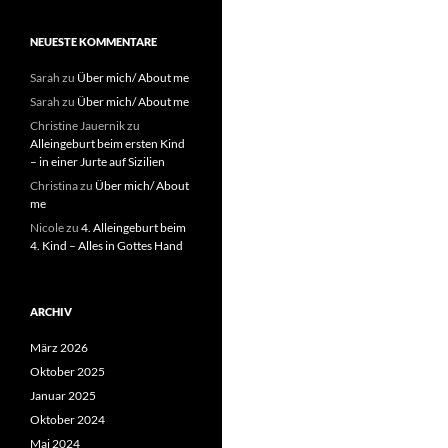
NEUESTE KOMMENTARE
Sarah
zu
Über mich/ About me
Sarah
zu
Über mich/ About me
Christine Jauernik
zu
Alleingeburt beim ersten Kind
– in einer Jurte auf Sizilien
Christina
zu
Über mich/ About
me
Nicole
zu
4. Alleingeburt beim
4. Kind – Alles in Gottes Hand
ARCHIV
März 2026
Oktober 2025
Januar 2025
Oktober 2024
Mai 2024