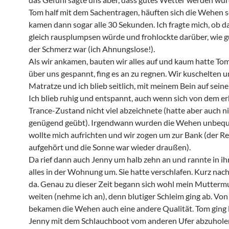
Tom half mit dem Sachentragen, häuften sich die Wehen 
kamen dann sogar alle 30 Sekunden. Ich fragte mich, ob d
gleich rausplumpsen würde und frohlockte darüber, wie gu
der Schmerz war (ich Ahnungslose!).
Als wir ankamen, bauten wir alles auf und kaum hatte Tom
über uns gespannt, fing es an zu regnen. Wir kuschelten u
Matratze und ich blieb seitlich, mit meinem Bein auf seine
Ich blieb ruhig und entspannt, auch wenn sich von dem er
Trance-Zustand nicht viel abzeichnete (hatte aber auch n
genügend geübt). Irgendwann wurden die Wehen unbequ
wollte mich aufrichten und wir zogen um zur Bank (der R
aufgehört und die Sonne war wieder draußen).
Da rief dann auch Jenny um halb zehn an und rannte in ih
alles in der Wohnung um. Sie hatte verschlafen. Kurz nach 
da. Genau zu dieser Zeit begann sich wohl mein Mutterm
weiten (nehme ich an), denn blutiger Schleim ging ab. Von
bekamen die Wehen auch eine andere Qualität. Tom ging 
Jenny mit dem Schlauchboot vom anderen Ufer abzuhole