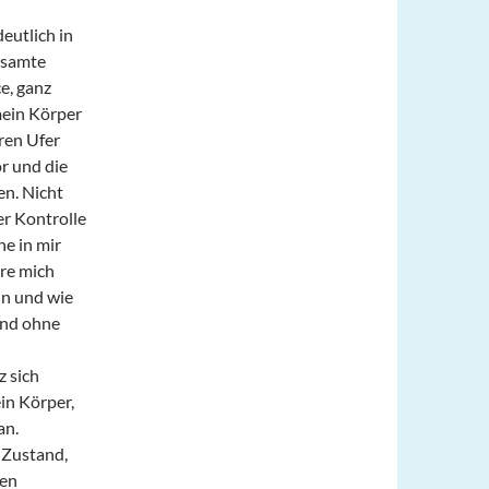
eutlich in
esamte
e, ganz
mein Körper
ren Ufer
r und die
en. Nicht
r Kontrolle
e in mir
re mich
nn und wie
und ohne
 sich
in Körper,
an.
 Zustand,
hen