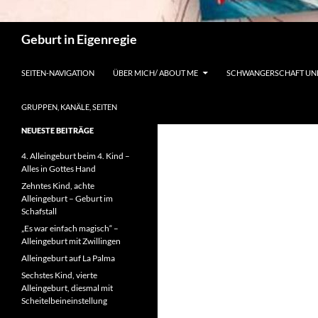
Suchen
Geburt in Eigenregie
SEITEN-NAVIGATION
ÜBER MICH/ ABOUT ME
SCHWANGERSCHAFT UN
GRUPPEN, KANÄLE, SEITEN
NEUESTE BEITRÄGE
4. Alleingeburt beim 4. Kind –
Alles in Gottes Hand
Zehntes Kind, achte
Alleingeburt – Geburt im
Schafstall
„Es war einfach magisch“ –
Alleingeburt mit Zwillingen
Alleingeburt auf La Palma
Sechstes Kind, vierte
Alleingeburt, diesmal mit
Scheitelbeineinstellung