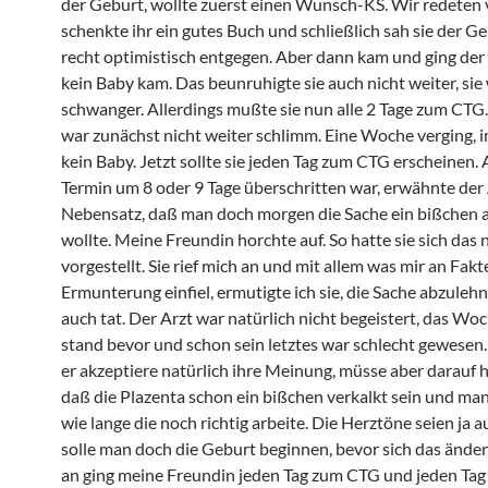
der Geburt, wollte zuerst einen Wunsch-KS. Wir redeten vi
schenkte ihr ein gutes Buch und schließlich sah sie der G
recht optimistisch entgegen. Aber dann kam und ging der
kein Baby kam. Das beunruhigte sie auch nicht weiter, sie
schwanger. Allerdings mußte sie nun alle 2 Tage zum CTG
war zunächst nicht weiter schlimm. Eine Woche verging,
kein Baby. Jetzt sollte sie jeden Tag zum CTG erscheinen. 
Termin um 8 oder 9 Tage überschritten war, erwähnte der 
Nebensatz, daß man doch morgen die Sache ein bißchen 
wollte. Meine Freundin horchte auf. So hatte sie sich das 
vorgestellt. Sie rief mich an und mit allem was mir an Fak
Ermunterung einfiel, ermutigte ich sie, die Sache abzuleh
auch tat. Der Arzt war natürlich nicht begeistert, das W
stand bevor und schon sein letztes war schlecht gewesen.
er akzeptiere natürlich ihre Meinung, müsse aber darauf 
daß die Plazenta schon ein bißchen verkalkt sein und man
wie lange die noch richtig arbeite. Die Herztöne seien ja a
solle man doch die Geburt beginnen, bevor sich das änder
an ging meine Freundin jeden Tag zum CTG und jeden Tag