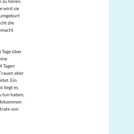
n zu hören.
e wird sie
raumgeburt
cht die
gemacht
4 Tage über
eine
14 Tagen
 Frauen aber
itet. Ein
t liegt es
u tun haben,
ie Hebammen
trate von