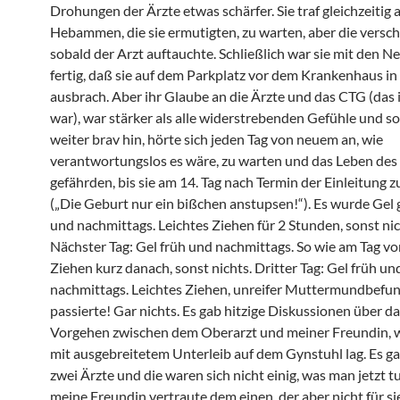
Drohungen der Ärzte etwas schärfer. Sie traf gleichzeitig 
Hebammen, die sie ermutigten, zu warten, aber die vers
sobald der Arzt auftauchte. Schließlich war sie mit den N
fertig, daß sie auf dem Parkplatz vor dem Krankenhaus in
ausbrach. Aber ihr Glaube an die Ärzte und das CTG (das
war), war stärker als alle widerstrebenden Gefühle und so 
weiter brav hin, hörte sich jeden Tag von neuem an, wie
verantwortungslos es wäre, zu warten und das Leben des
gefährden, bis sie am 14. Tag nach Termin der Einleitung 
(„Die Geburt nur ein bißchen anstupsen!“). Es wurde Gel g
und nachmittags. Leichtes Ziehen für 2 Stunden, sonst nic
Nächster Tag: Gel früh und nachmittags. So wie am Tag vo
Ziehen kurz danach, sonst nichts. Dritter Tag: Gel früh un
nachmittags. Leichtes Ziehen, unreifer Muttermundbefun
passierte! Gar nichts. Es gab hitzige Diskussionen über d
Vorgehen zwischen dem Oberarzt und meiner Freundin, 
mit ausgebreitetem Unterleib auf dem Gynstuhl lag. Es g
zwei Ärzte und die waren sich nicht einig, was man jetzt t
meine Freundin vertraute dem einen, der aber nicht für si