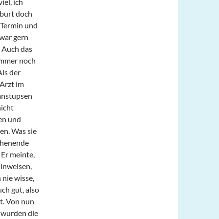
el, ich
eburt doch
 Termin und
 war gern
. Auch das
 immer noch
Als der
Arzt im
anstupsen
nicht
ten und
nen. Was sie
ochenende
 Er meinte,
hinweisen,
 nie wisse,
uch gut, also
t. Von nun
 wurden die