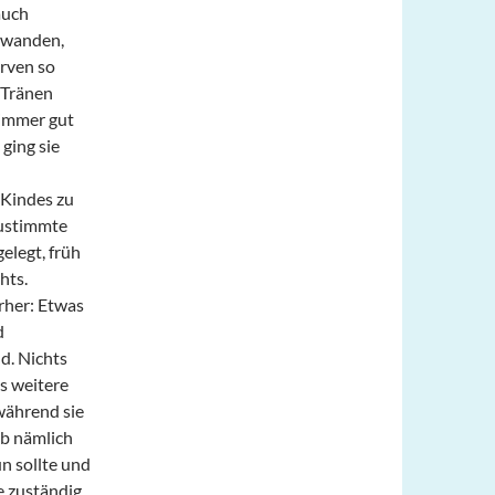
auch
chwanden,
erven so
 Tränen
 immer gut
ging sie
 Kindes zu
zustimmte
elegt, früh
hts.
rher: Etwas
d
d. Nichts
as weitere
während sie
ab nämlich
un sollte und
e zuständig