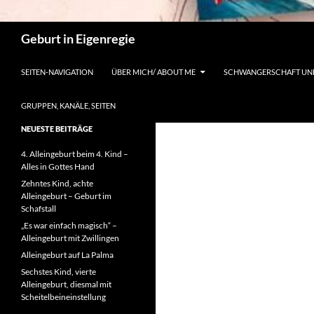
Suchen
Geburt in Eigenregie
SEITEN-NAVIGATION
ÜBER MICH/ ABOUT ME
SCHWANGERSCHAFT UN
GRUPPEN, KANÄLE, SEITEN
NEUESTE BEITRÄGE
4. Alleingeburt beim 4. Kind –
Alles in Gottes Hand
Zehntes Kind, achte
Alleingeburt – Geburt im
Schafstall
„Es war einfach magisch“ –
Alleingeburt mit Zwillingen
Alleingeburt auf La Palma
Sechstes Kind, vierte
Alleingeburt, diesmal mit
Scheitelbeineinstellung