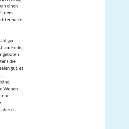
 man einen
mit dem
itter hatte
ähligen
ch am Ende.
 angeboten
tens die
eien gut, es
….
Meine
und Wehen
t nur
A,
 aber es