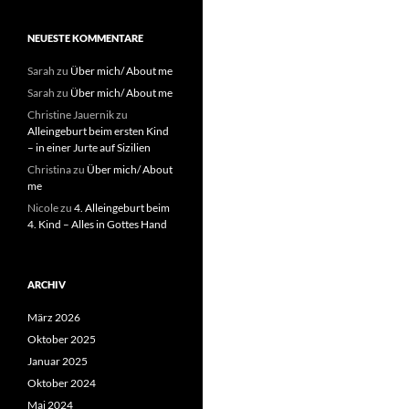
NEUESTE KOMMENTARE
Sarah
zu
Über mich/ About me
Sarah
zu
Über mich/ About me
Christine Jauernik
zu
Alleingeburt beim ersten Kind
– in einer Jurte auf Sizilien
Christina
zu
Über mich/ About
me
Nicole
zu
4. Alleingeburt beim
4. Kind – Alles in Gottes Hand
ARCHIV
März 2026
Oktober 2025
Januar 2025
Oktober 2024
Mai 2024