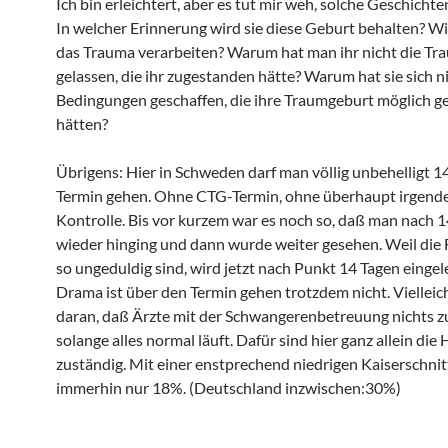
Ich bin erleichtert, aber es tut mir weh, solche Geschichte
In welcher Erinnerung wird sie diese Geburt behalten? Wi
das Trauma verarbeiten? Warum hat man ihr nicht die T
gelassen, die ihr zugestanden hätte? Warum hat sie sich ni
Bedingungen geschaffen, die ihre Traumgeburt möglich 
hätten?
Übrigens: Hier in Schweden darf man völlig unbehelligt 1
Termin gehen. Ohne CTG-Termin, ohne überhaupt irgend
Kontrolle. Bis vor kurzem war es noch so, daß man nach 
wieder hinging und dann wurde weiter gesehen. Weil die
so ungeduldig sind, wird jetzt nach Punkt 14 Tagen eingele
Drama ist über den Termin gehen trotzdem nicht. Vielleich
daran, daß Ärzte mit der Schwangerenbetreuung nichts z
solange alles normal läuft. Dafür sind hier ganz allein d
zuständig. Mit einer enstprechend niedrigen Kaiserschnit
immerhin nur 18%. (Deutschland inzwischen:30%)