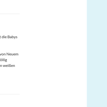
t die Babys
l von Neuem
öllig
nen weißen