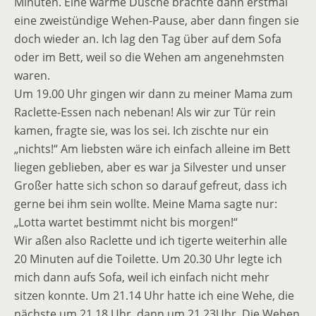
Minuten. Eine warme Dusche brachte dann erstmal
eine zweistündige Wehen-Pause, aber dann fingen sie
doch wieder an. Ich lag den Tag über auf dem Sofa
oder im Bett, weil so die Wehen am angenehmsten
waren.
Um 19.00 Uhr gingen wir dann zu meiner Mama zum
Raclette-Essen nach nebenan! Als wir zur Tür rein
kamen, fragte sie, was los sei. Ich zischte nur ein
„nichts!“ Am liebsten wäre ich einfach alleine im Bett
liegen geblieben, aber es war ja Silvester und unser
Großer hatte sich schon so darauf gefreut, dass ich
gerne bei ihm sein wollte. Meine Mama sagte nur:
„Lotta wartet bestimmt nicht bis morgen!“
Wir aßen also Raclette und ich tigerte weiterhin alle
20 Minuten auf die Toilette. Um 20.30 Uhr legte ich
mich dann aufs Sofa, weil ich einfach nicht mehr
sitzen konnte. Um 21.14 Uhr hatte ich eine Wehe, die
nächste um 21.18 Uhr, dann um 21.23Uhr. Die Wehen