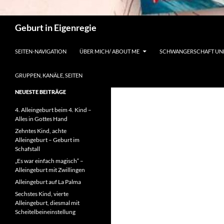
Suchen
Geburt in Eigenregie
SEITEN-NAVIGATION
ÜBER MICH/ ABOUT ME
SCHWANGERSCHAFT UN
GRUPPEN, KANÄLE, SEITEN
NEUESTE BEITRÄGE
4. Alleingeburt beim 4. Kind –
Alles in Gottes Hand
Zehntes Kind, achte
Alleingeburt – Geburt im
Schafstall
„Es war einfach magisch“ –
Alleingeburt mit Zwillingen
Alleingeburt auf La Palma
Sechstes Kind, vierte
Alleingeburt, diesmal mit
Scheitelbeineinstellung