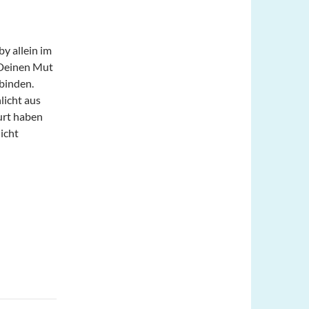
by allein im
 Deinen Mut
tbinden.
licht aus
urt haben
nicht