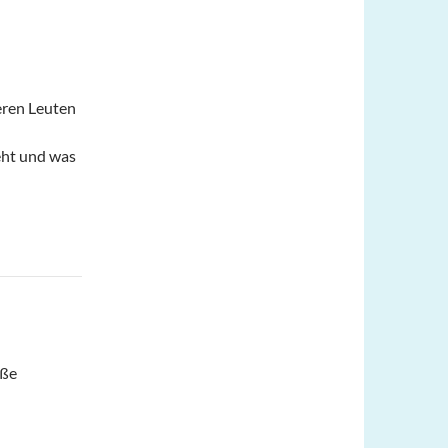
eren Leuten
eht und was
aße