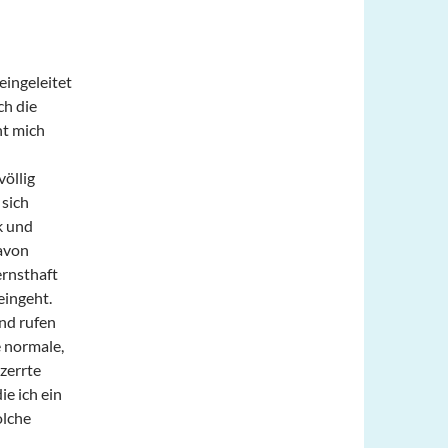
eingeleitet
ch die
ht mich
völlig
sich
k und
davon
ernsthaft
eingeht.
und rufen
 normale,
zerrte
ie ich ein
olche