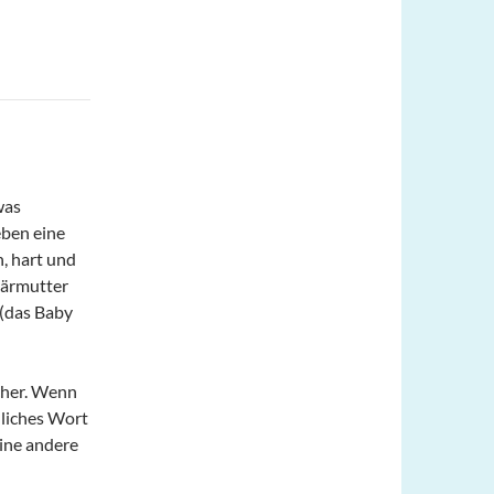
was
eben eine
h, hart und
bärmutter
 (das Baby
icher. Wenn
nliches Wort
ine andere