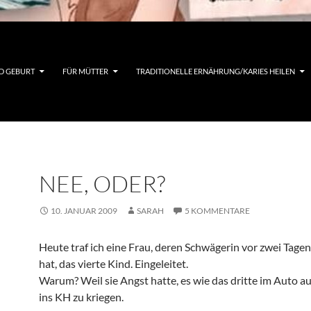
D GEBURT
FÜR MÜTTER
TRADITIONELLE ERNÄHRUNG/KARIES HEILEN
NEE, ODER?
10. JANUAR 2009
SARAH
5 KOMMENTARE
Heute traf ich eine Frau, deren Schwägerin vor zwei Tag
hat, das vierte Kind. Eingeleitet.
Warum? Weil sie Angst hatte, es wie das dritte im Auto au
ins KH zu kriegen.