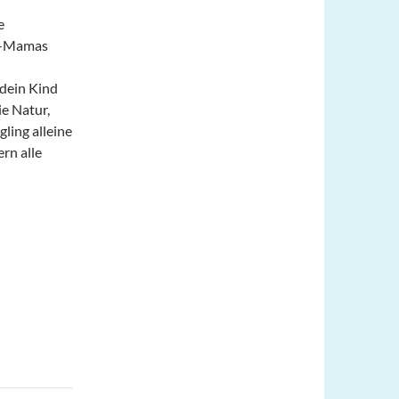
e
ei-Mamas
 dein Kind
ie Natur,
gling alleine
ern alle