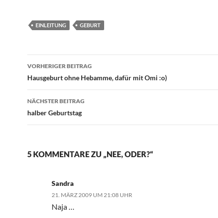
EINLEITUNG
GEBURT
Beitragsnavigation
VORHERIGER BEITRAG
Hausgeburt ohne Hebamme, dafür mit Omi :o)
NÄCHSTER BEITRAG
halber Geburtstag
5 KOMMENTARE ZU „NEE, ODER?“
Sandra
21. MÄRZ 2009 UM 21:08 UHR
Naja …