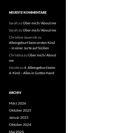
NEUESTE KOMMENTARE
Sarah
zu
Über mich/ About me
Sarah
zu
Über mich/ About me
Christine Jauernik
zu
Alleingeburt beim ersten Kind
– in einer Jurte auf Sizilien
Christina
zu
Über mich/ About
me
Nicole
zu
4. Alleingeburt beim
4. Kind – Alles in Gottes Hand
ARCHIV
März 2026
Oktober 2025
Januar 2025
Oktober 2024
Mai 2024